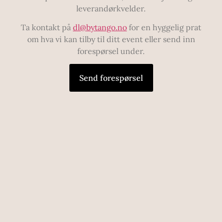
leverandørkvelder.
Ta kontakt på
dl@bytango.no
for en hyggelig prat
om hva vi kan tilby til ditt event eller send inn
forespørsel under.
Send forespørsel