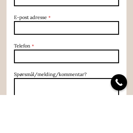
Your
E-post adresse
*
Website
*
Telefon
*
Spørsmål/melding/kommentar?