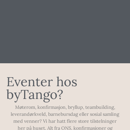
Eventer hos
byTango?
Møterom, konfirmasjon, bryllup, teambuilding,
leverandørkveld, barnebursdag eller sosial samling
med venner? Vi har hatt flere store tilstelninger
her på huset. Alt fra ONS, konfirmasjoner og