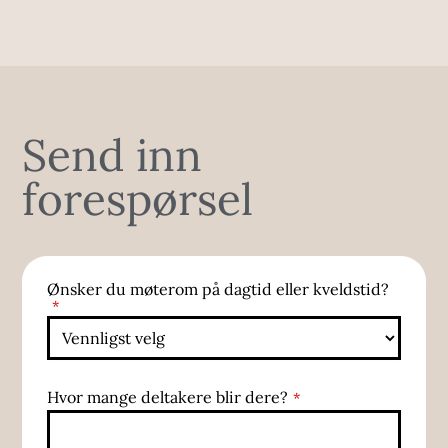
Send inn
forespørsel
Ønsker du møterom på dagtid eller kveldstid?
*
Email
Hvor mange deltakere blir dere?
*
Address
*