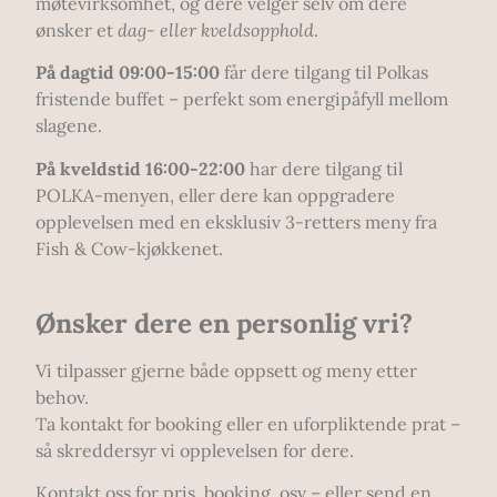
møtevirksomhet, og dere velger selv om dere
ønsker et
dag- eller kveldsopphold
.
På dagtid 09:00-15:00
får dere tilgang til Polkas
fristende buffet – perfekt som energipåfyll mellom
slagene.
På kveldstid 16:00-22:00
har dere tilgang til
POLKA-menyen, eller dere kan oppgradere
opplevelsen med en eksklusiv 3-retters meny fra
Fish & Cow-kjøkkenet.
Ønsker dere en personlig vri?
Vi tilpasser gjerne både oppsett og meny etter
behov.
Ta kontakt for booking eller en uforpliktende prat –
så skreddersyr vi opplevelsen for dere.
Kontakt oss for pris, booking, osv – eller send en